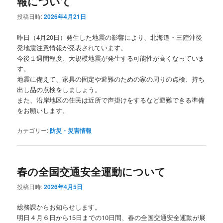
報について
ー
シ
投稿日時:
2026年4月21日
ョ
ン
昨日（4月20日）発生した地震の影響により、北海道・三陸沖後
発地震注意情報が発表されています。
今後１週間程度、大規模地震が発生する可能性が高くなっていま
す。
地震に備えて、家具の固定や避難のための家の周りの点検、持ち
出し品の点検をしましょう。
また、沿岸地区の住民は近所で声掛けをするなど避難できる準備
をお願いします。
カテゴリー:
防災・災害情報
春の全国交通安全運動について
投稿日時:
2026年4月5日
総務課からお知らせします。
明日４月６日から15日までの10日間、春の全国交通安全運動が展