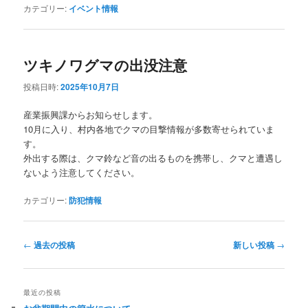
カテゴリー:
イベント情報
ツキノワグマの出没注意
投稿日時:
2025年10月7日
産業振興課からお知らせします。
10月に入り、村内各地でクマの目撃情報が多数寄せられていま
す。
外出する際は、クマ鈴など音の出るものを携帯し、クマと遭遇し
ないよう注意してください。
カテゴリー:
防犯情報
投
←
過去の投稿
新しい投稿
→
稿
ナ
ビ
最近の投稿
ゲ