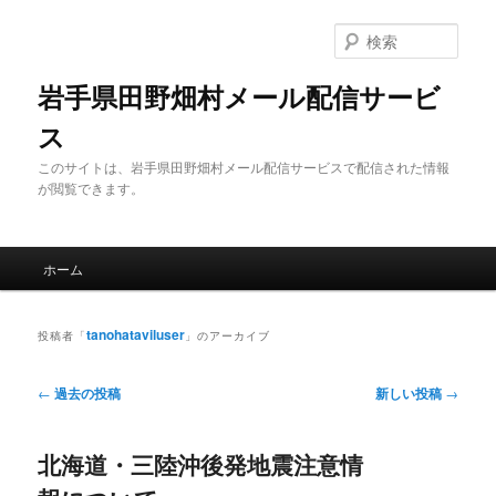
メ
サ
イ
ブ
検
ン
コ
索
コ
ン
岩手県田野畑村メール配信サービ
ン
テ
ス
テ
ン
ン
ツ
このサイトは、岩手県田野畑村メール配信サービスで配信された情報
ツ
へ
が閲覧できます。
へ
移
移
動
動
メ
ホーム
イ
ン
メ
tanohataviluser
投稿者「
」のアーカイブ
ニ
ュ
投
←
過去の投稿
新しい投稿
→
ー
稿
ナ
北海道・三陸沖後発地震注意情
ビ
ゲ