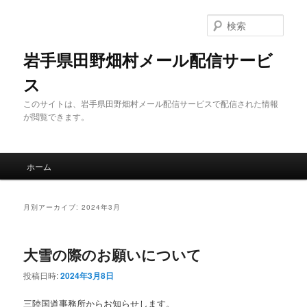
メ
サ
イ
ブ
検
ン
コ
索
コ
ン
岩手県田野畑村メール配信サービ
ン
テ
ス
テ
ン
ン
ツ
このサイトは、岩手県田野畑村メール配信サービスで配信された情報
ツ
へ
が閲覧できます。
へ
移
移
動
動
メ
ホーム
イ
ン
メ
月別アーカイブ:
2024年3月
ニ
ュ
ー
大雪の際のお願いについて
投稿日時:
2024年3月8日
三陸国道事務所からお知らせします。