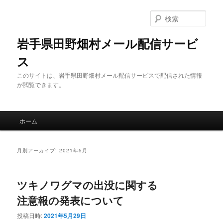
メ
サ
イ
ブ
検
ン
コ
索
コ
ン
岩手県田野畑村メール配信サービ
ン
テ
ス
テ
ン
ン
ツ
このサイトは、岩手県田野畑村メール配信サービスで配信された情報
ツ
へ
が閲覧できます。
へ
移
移
動
動
メ
ホーム
イ
ン
メ
月別アーカイブ:
2021年5月
ニ
ュ
ー
ツキノワグマの出没に関する
注意報の発表について
投稿日時:
2021年5月29日