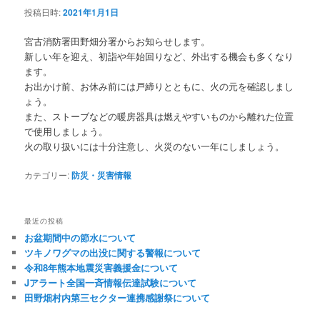
投稿日時:
2021年1月1日
宮古消防署田野畑分署からお知らせします。
新しい年を迎え、初詣や年始回りなど、外出する機会も多くなり
ます。
お出かけ前、お休み前には戸締りとともに、火の元を確認しまし
ょう。
また、ストーブなどの暖房器具は燃えやすいものから離れた位置
で使用しましょう。
火の取り扱いには十分注意し、火災のない一年にしましょう。
カテゴリー:
防災・災害情報
最近の投稿
お盆期間中の節水について
ツキノワグマの出没に関する警報について
令和8年熊本地震災害義援金について
Jアラート全国一斉情報伝達試験について
田野畑村内第三セクター連携感謝祭について