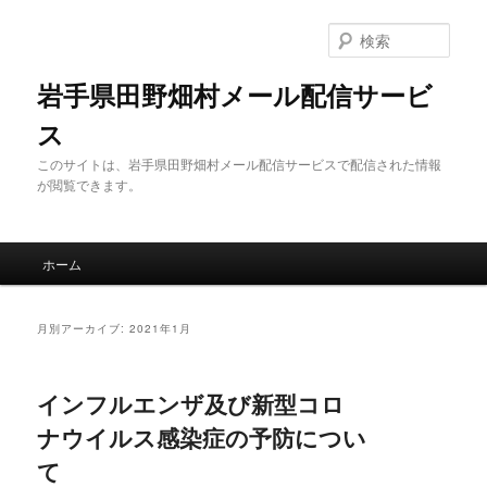
メ
サ
イ
ブ
検
ン
コ
索
コ
ン
岩手県田野畑村メール配信サービ
ン
テ
ス
テ
ン
ン
ツ
このサイトは、岩手県田野畑村メール配信サービスで配信された情報
ツ
へ
が閲覧できます。
へ
移
移
動
動
メ
ホーム
イ
ン
メ
月別アーカイブ:
2021年1月
ニ
ュ
ー
インフルエンザ及び新型コロ
ナウイルス感染症の予防につい
て